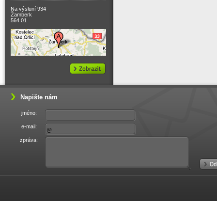
Na výsluní 934
Žamberk
564 01
Napište nám
jméno:
e-mail:
zpráva: