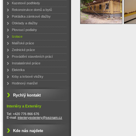
Kazetové podhledy
Rekonstrukce domů a bytů
Pokládka zámkové dlažby
Obklady a dlažby
Plovoucí podlahy
Izolace
Malířské práce
Zednické práce
Provádění stavebních prácí
Instalatérské práce
Elektrika
Krby a krbové vložky
Hodinový manžel
Rychlý kontakt
Interiéry a Exteriéry
Tel: +420 776 866 676
E-mail:
interieryexteriery@seznam.cz
Kde nás najdete