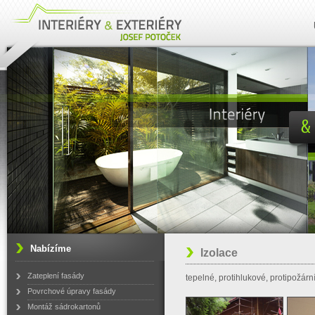
Nabízíme
Izolace
Zateplení fasády
tepelné, protihlukové, protipožární,
Povrchové úpravy fasády
Montáž sádrokartonů