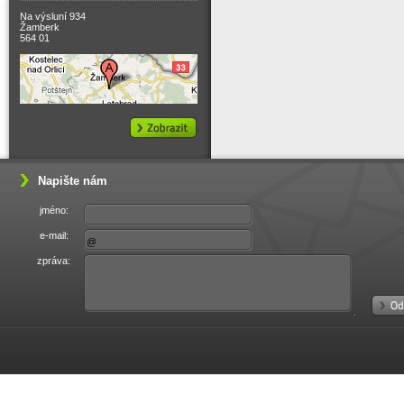
Na výsluní 934
Žamberk
564 01
Napište nám
jméno:
e-mail:
zpráva: