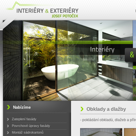
Nabízíme
Obklady a dlažby
Zateplení fasády
- pokládání obkladù, dlažeb a př
Povrchové úpravy fasády
Montáž sádrokartonů