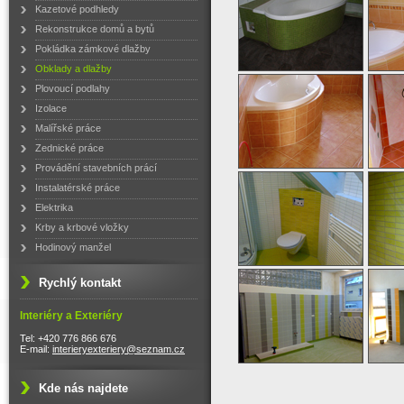
Kazetové podhledy
Rekonstrukce domů a bytů
Pokládka zámkové dlažby
Obklady a dlažby
Plovoucí podlahy
Izolace
Malířské práce
Zednické práce
Provádění stavebních prácí
Instalatérské práce
Elektrika
Krby a krbové vložky
Hodinový manžel
Rychlý kontakt
Interiéry a Exteriéry
Tel: +420 776 866 676
E-mail:
interieryexteriery@seznam.cz
Kde nás najdete